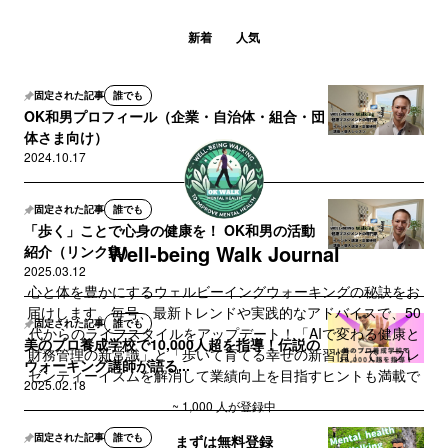
新着
人気
固定された記事
誰でも
OK和男プロフィール（企業・自治体・組合・団
体さま向け）
2024.10.17
固定された記事
誰でも
「歩く」ことで心身の健康を！ OK和男の活動
Well-being Walk Journal
紹介（リンク集）
2025.03.12
心と体を豊かにするウェルビーイングウォーキングの秘訣をお
届けします。毎号、最新トレンドや実践的なアドバイスで、50
固定された記事
誰でも
代からのライフスタイルをアップデート！「AIで変わる健康と
美のプロ養成学校で10,000人超を指導！伝説の
財務管理の新常識」と「歩いて育てる幸せの新習慣」で、プレ
ウォーキング講師が語る...
ゼンティーイズムを解消して業績向上を目指すヒントも満載で
2025.02.18
す。
~ 1,000 人が登録中
固定された記事
誰でも
まずは無料登録