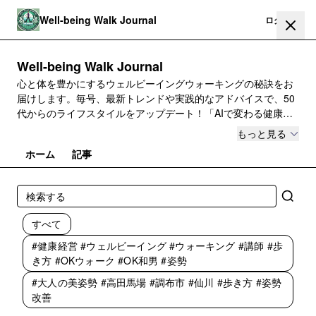
Well-being Walk Journal
登録
ログイン
Well-being Walk Journal
心と体を豊かにするウェルビーイングウォーキングの秘訣をお
届けします。毎号、最新トレンドや実践的なアドバイスで、50
代からのライフスタイルをアップデート！「AIで変わる健康と
財務管理の新常識」と「歩いて育てる幸せの新習慣」で、プレ
もっと見る
ゼンティーイズムを解消して業績向上を目指すヒントも満載で
ホーム
記事
す。
すべて
#健康経営 #ウェルビーイング #ウォーキング #講師 #歩
き方 #OKウォーク #OK和男 #姿勢
#大人の美姿勢 #高田馬場 #調布市 #仙川 #歩き方 #姿勢
改善